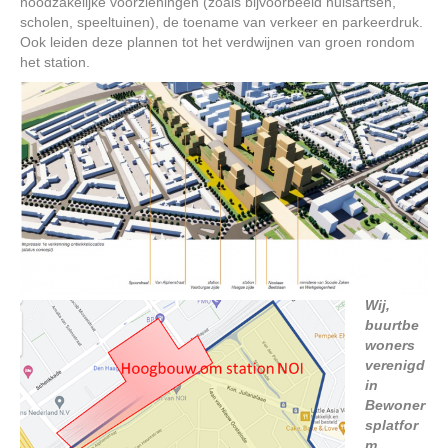
noodzakelijke voorzieningen (zoals bijvoorbeeld huisartsen,
scholen, speeltuinen), de toename van verkeer en parkeerdruk.
Ook leiden deze plannen tot het verdwijnen van groen rondom
het station.
Wij,
buurtbe
woners
verenigd
in
Bewoner
splatfor
m