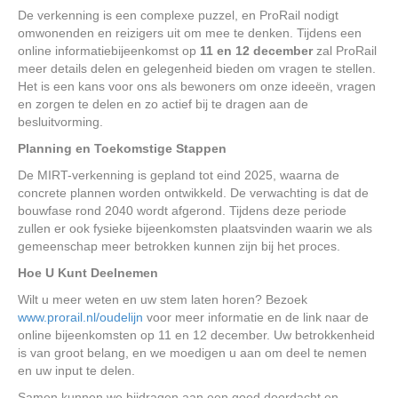
De verkenning is een complexe puzzel, en ProRail nodigt
omwonenden en reizigers uit om mee te denken. Tijdens een
online informatiebijeenkomst op
11 en 12 december
zal ProRail
meer details delen en gelegenheid bieden om vragen te stellen.
Het is een kans voor ons als bewoners om onze ideeën, vragen
en zorgen te delen en zo actief bij te dragen aan de
besluitvorming.
Planning en Toekomstige Stappen
De MIRT-verkenning is gepland tot eind 2025, waarna de
concrete plannen worden ontwikkeld. De verwachting is dat de
bouwfase rond 2040 wordt afgerond. Tijdens deze periode
zullen er ook fysieke bijeenkomsten plaatsvinden waarin we als
gemeenschap meer betrokken kunnen zijn bij het proces.
Hoe U Kunt Deelnemen
Wilt u meer weten en uw stem laten horen? Bezoek
www.prorail.nl/oudelijn
voor meer informatie en de link naar de
online bijeenkomsten op 11 en 12 december. Uw betrokkenheid
is van groot belang, en we moedigen u aan om deel te nemen
en uw input te delen.
Samen kunnen we bijdragen aan een goed doordacht en