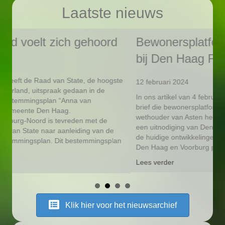
Laatste nieuws
Bewonersplatform Voorburg Noord
B
bij Den Haag FM
s
(
te
12 februari 2024
In ons artikel van 4 februari j.l. heeft u kunnen lezen over de
4 
brief die bewonersplatform Voorburg Noord naar de Haagse
Be
wethouder van Asten heeft gestuurd. Hierop ontvingen we
om
een uitnodiging van Den Haag FM voor een interview over
na
de huidige ontwikkelingen op de gemeentegrens tussen
n
om
Den Haag en Voorburg plus de brief die wij…
de
Lees verder
Ha
v
Le
Klik hier voor het nieuwsarchief