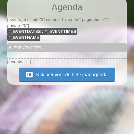
Agenda
[events_list limit="3" scope="1-months" pagination="1"
private="0"]
#_EVENTDATES : #_EVENTTIMES
#_EVENTNAME
#_EVENTNOTES
[/events_list]
Klik hier voor de hele jaar agenda